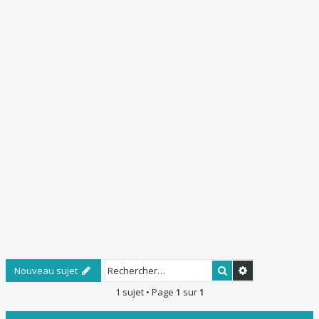
e
r
Rechercher
Recherche ava
Nouveau sujet
1 sujet • Page
1
sur
1